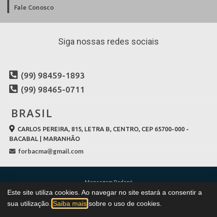
Fale Conosco
Siga nossas redes sociais
(99) 98459-1893
(99) 98465-0711
BRASIL
CARLOS PEREIRA, 815, LETRA B, CENTRO, CEP 65700-000 -
BACABAL | MARANHÃO
forbacma@gmail.com
Mensagem Rodapé
Este site utiliza cookies. Ao navegar no site estará a consentir a
Todos os direitos reservados à
CLUBEDETIROFORBAC.COM.BR
© 2026
sua utilização.
Saiba mais
sobre o uso de cookies.